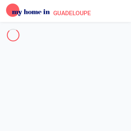
GUADELOUPE
Toute la Guadeloupe
-
Votre recherche
RECHERCHER
Vos filtres
Appliquer
Arrivée