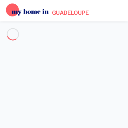
GUADELOUPE
Voir toutes les photos
Aperçu
Description
Carte
Tarifs et disponibilités
Avis (4)
Accueil
Location maison Saint François
Maison 4 chambres Saint-françois
Maison 4 chambres Saint-
françois